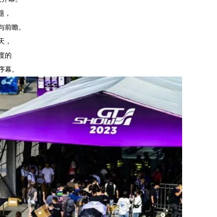
题，
与前瞻。
天，
度的
序幕。