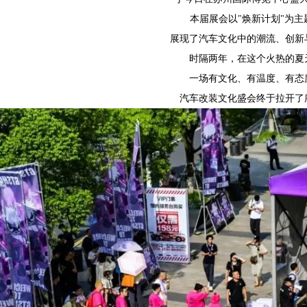
本届展会以"焕新计划"为主
展现了汽车文化中的潮流、创新
时隔两年，在这个火热的夏
一场有文化、有温度、有态
汽车改装文化盛会终于拉开了