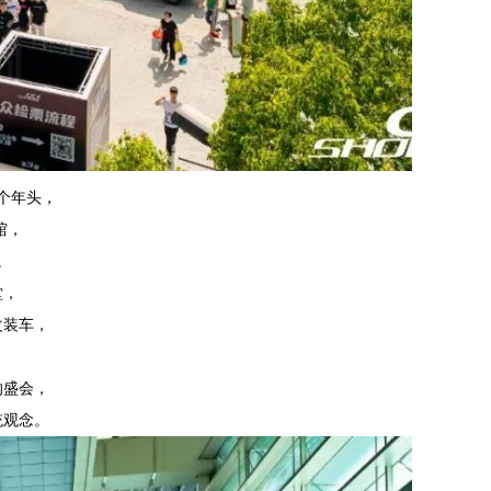
六个年头，
馆，
。
堂，
改装车，
的盛会，
统观念。