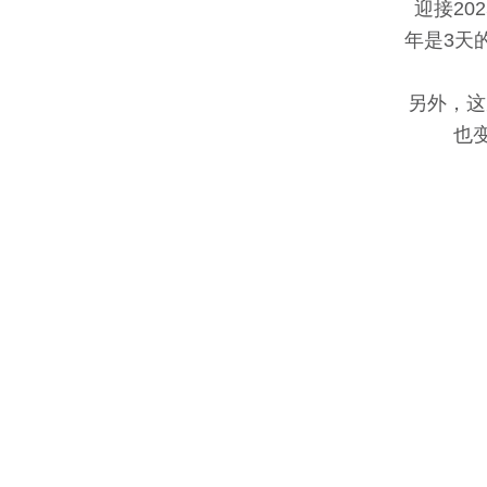
迎接20
年是3天
另外，这
也