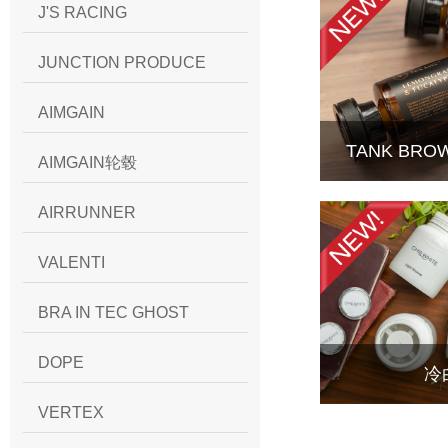
J'S RACING
JUNCTION PRODUCE
AIMGAIN
TANK BR
AIMGAIN轮毂
AIRRUNNER
VALENTI
BRA IN TEC GHOST
DOPE
冷
VERTEX