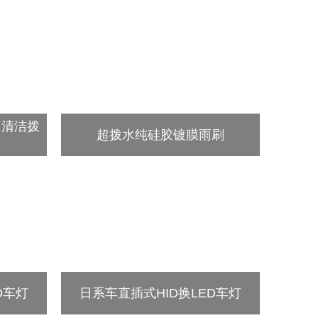
用清洁拨
超拨水纯硅胶镀膜雨刷
D车灯
日系车直插式HID换LED车灯