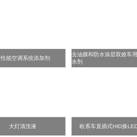
去油膜和防水涂层双效车
高性能空调系统添加剂
水剂
大灯清洗液
欧系车直插式HID换LE