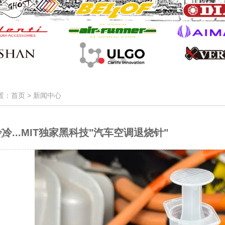
置：首页 >
新闻中心
҈冷҈冷...MIT独家黑科技"汽车空调退烧针"